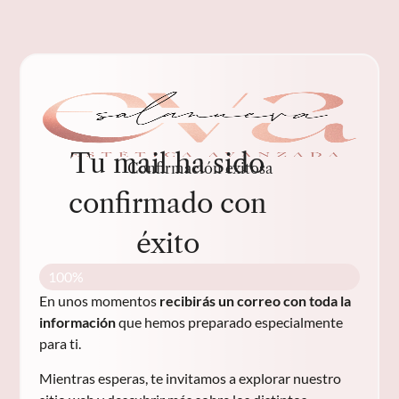
contenido
Tu mail ha sido
Confirmación exitosa
confirmado con
éxito
Enviando correo...
100%
En unos momentos
recibirás
un correo con toda la
información
que hemos preparado especialmente
para ti.
Mientras esperas, te invitamos a explorar nuestro