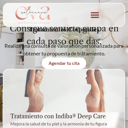
contenido
Consigue sentirte guapa en
Tratamientos Corporales
Quienes Somos
cada paso que das.
Realiza una consulta de valoración personalizada para
obtener tu propuesta de tratamiento.
Agendar tu cita
Tratamiento con Indiba® Deep Care
Mejora la salud de tu piel y la armonía de tu figura