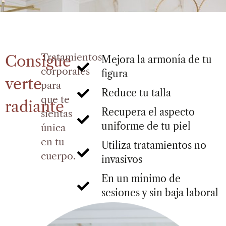
Tratamientos
Consigue
Mejora la armonía de tu
corporales
figura
verte
para
Reduce tu talla
que te
radiante
Recupera el aspecto
sientas
uniforme de tu piel
única
en tu
Utiliza tratamientos no
cuerpo.
invasivos
En un mínimo de
sesiones y sin baja laboral