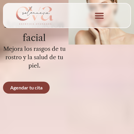
contenido
Armonización
Quienes Somos
facial
Mejora los rasgos de tu
rostro y la salud de tu
piel.
Agendar tu cita